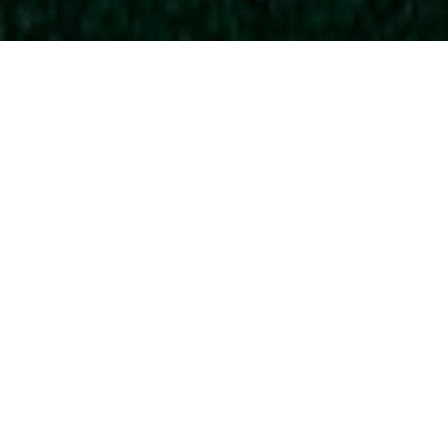
Réservez un séjour
Villa
*
Du
*
Au
*